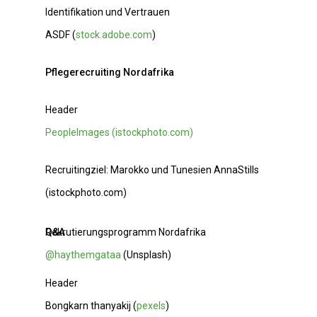
Identifikation und Vertrauen
ASDF (
stock.adobe.com
)
Pflegerecruiting Nordafrika
Header
PeopleImages (istockphoto.com)
Recruitingziel: Marokko und Tunesien AnnaStills
(istockphoto.com)
Rekrutierungsprogramm
Q&A
Nordafrika
@haythemgataa
(Unsplash)
Header
Bongkarn thanyakij (
pexels
)