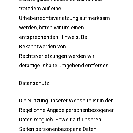
Candidates
Pflegerecruiting Rumäni
trotzdem auf eine
Über uns
Unsere Leistungen
Urheberrechtsverletzung aufmerksam
Pflegerecruiting Nordafr
werden, bitten wir um einen
Aktuelles
Vermittlungsprozess
Unternehmensleitsätze
entsprechenden Hinweis. Bei
Kontakt
Latin America
AGB
Bekanntwerden von
Colombia
RAL-Gütezeichen
North Africa
Rechtsverletzungen werden wir
Q&A
Kontakt
derartige Inhalte umgehend entfernen.
Argentina
Tunisia
Eastern Europe
Hinweisgebersystem/ Co
Marocco
Croatia
Informationsbroschüre –
Tel:+49 (069) 8570090
Datenschutz
Erwerbsmigration in die 
info@pflegerecruiter.de
Bosnia-Herzegovina
Die Nutzung unserer Webseite ist in der
nach Deutschland
Hungary
Regel ohne Angabe personenbezogener
Daten möglich. Soweit auf unseren
Albania
Seiten personenbezogene Daten